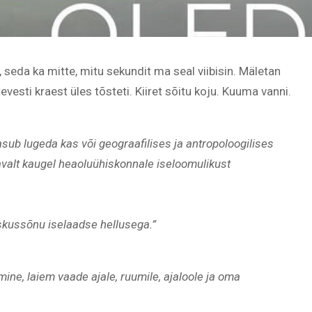
, seda ka mitte, mitu sekundit ma seal viibisin. Mäletan
evesti kraest üles tõsteti. Kiiret sõitu koju. Kuuma vanni.
asub lugeda kas või geograafilises ja antropoloogilises
valt kaugel heaoluühiskonnale iseloomulikust
skussõnu iselaadse hellusega.”
mine, laiem vaade ajale, ruumile, ajaloole ja oma