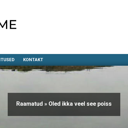
ITUSED
KONTAKT
Raamatud »
Oled ikka veel see poiss