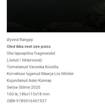
Øyvind Rangøy:
Oled ikka veel see poiss
Ühe lapsepõlve fragmendid
(Jutud / lühiproosa)
Toimetanud Veronika Kivisilla
Korrektuur lugenud Maarja Liis Mölder
Kujundanud Asko Künnap
Seitse Sõlme 2020
160 lk, 186x115x18 mm
ISBN 9789916401927