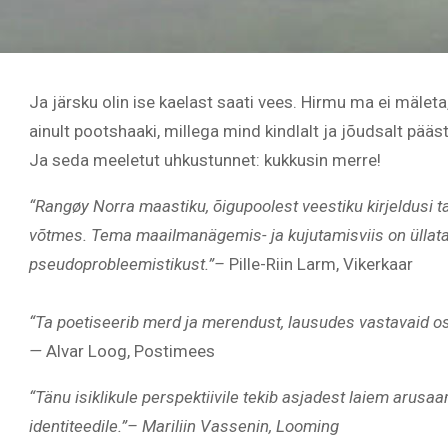
Ja järsku olin ise kaelast saati vees. Hirmu ma ei mäleta
ainult pootshaaki, millega mind kindlalt ja jõudsalt pääst
Ja seda meeletut uhkustunnet: kukkusin merre!
“Rangøy Norra maastiku, õigupoolest veestiku kirjeldusi t
võtmes. Tema maailmanägemis- ja kujutamisviis on üllata
pseudoprobleemistikust.”–
Pille-Riin Larm, Vikerkaar
“Ta poetiseerib merd ja merendust, lausudes vastavaid o
—
Alvar Loog, Postimees
“Tänu isiklikule perspektiivile tekib asjadest laiem arusaa
identiteedile.”– Mariliin Vassenin, Looming