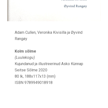
Adam Cullen, Veronika Kivisilla ja Øyvind
Rangøy
Kolm sõlme
(Luulekogu)
Kujundanud ja illustreerinud Asko Künnap
Seitse Sõlme 2020
80 lk, 188x117x13 (mm)
ISBN 9789949018918