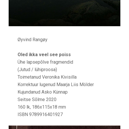
Øyvind Rangøy
Oled ikka veel see poiss
Ühe lapsepõlve fragmendid
(Jutud / lühiproosa)
Toimetanud Veronika Kivisilla
Korrektuur lugenud Maarja Liis Mölder
Kujundanud Asko Künnap
Seitse Sõlme 2020
160 lk, 186x115x18 mm
ISBN 9789916401927