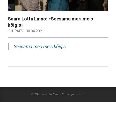
Saara Lotta Linno: «Seesama meri meis
kõigis»
KUUPÄEV:
30.04.2021
Seesama meri meis kõigis
2021-
04-
30
© 2020 – 2026 Seitse Sõlme ja autorid